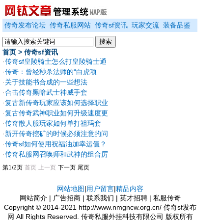
传奇发布论坛
传奇私服网站
传奇sf资讯
玩家交流
装备品鉴
首页
> 传奇sf资讯
·
传奇sf皇陵骑士怎么打皇陵骑士通
关方式详解
·
传奇：曾经秒杀法师的“白虎项
链”，为何最后被削弱属性？
·
关于技能书合成的一些想法
·
合击传奇黑暗武士神威手套
·
复古新传奇玩家应该如何选择职业
·
复古传奇武神职业如何升级速度更
快
·
传奇散人服玩家如何单打祖玛套
·
新开传奇挖矿的时候必须注意的问
题
·
传奇sf如何使用祝福油加幸运值？
·
传奇私服网召唤师和武神的组合厉
害吗？
第1/2页
首页
上一页
下一页
尾页
网站地图
|
用户留言
|
精品内容
网站简介 | 广告招商 | 联系我们 | 英才招聘
| 私服传奇
Copyright © 2014-2021 http://www.nmgncw.org.cn/ 传奇sf发布
网 All Rights Reserved. 传奇私服外挂科技有限公司 版权所有